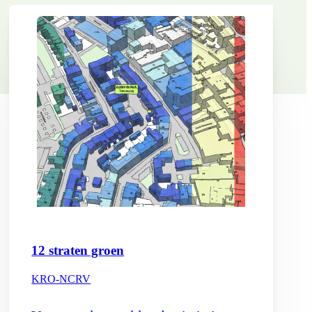
12 straten groen
KRO-NCRV