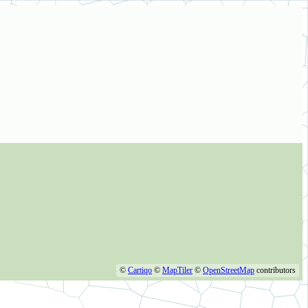
©
Cartiqo
©
MapTiler
©
OpenStreetMap
contributors