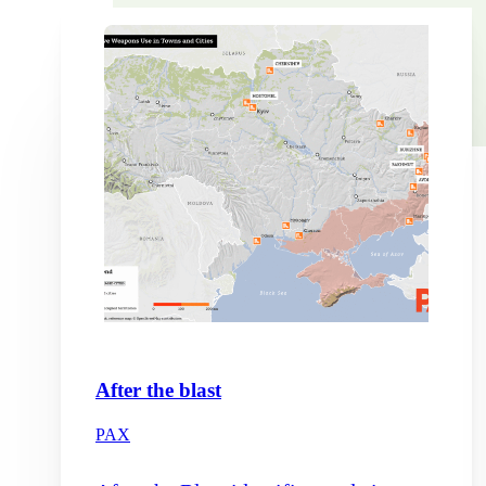
After the blast
PAX